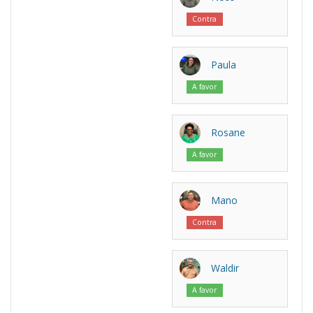
Contra
Paula
A favor
Rosane
A favor
Mano
Contra
Waldir
A favor