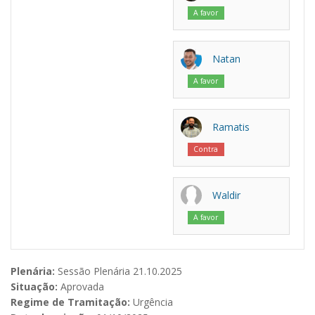
A favor
Natan
A favor
Ramatis
Contra
Waldir
A favor
Plenária:
Sessão Plenária 21.10.2025
Situação:
Aprovada
Regime de Tramitação:
Urgência