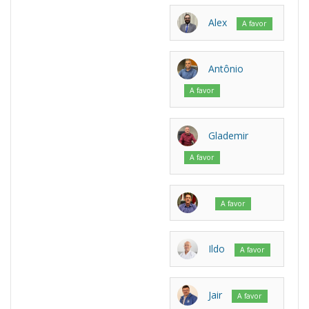
Alex
A favor
Antônio
A favor
Glademir
A favor
A favor
Ildo
A favor
Jair
A favor