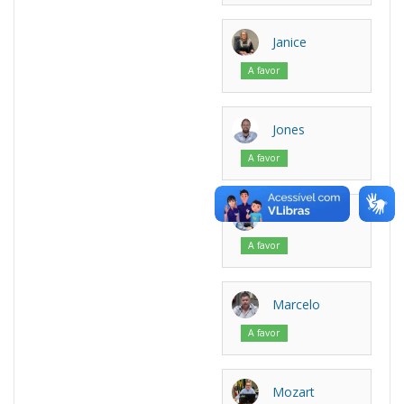
Janice
A favor
Jones
A favor
Luiza
A favor
Marcelo
A favor
Mozart