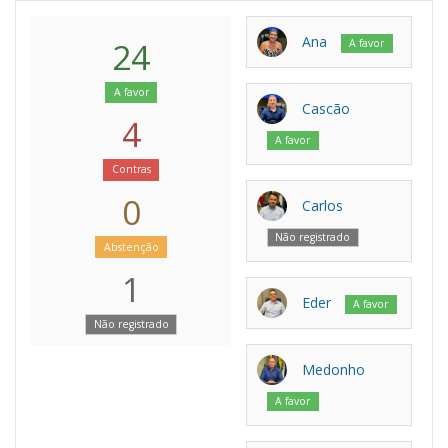
Ana
24
A favor
A favor
Cascão
4
A favor
Contras
0
Carlos
Não registrado
Abstenção
1
Eder
A favor
Não registrado
Medonho
A favor