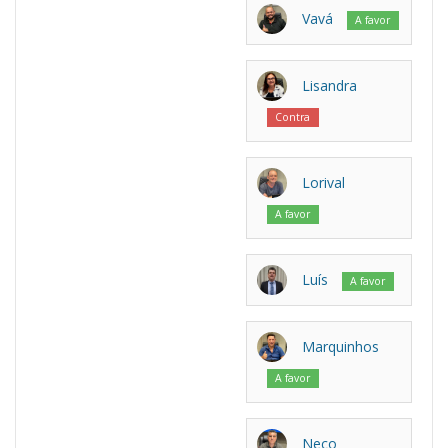
Vavá
A favor
Lisandra
Contra
Lorival
A favor
Luís
A favor
Marquinhos
A favor
Neco