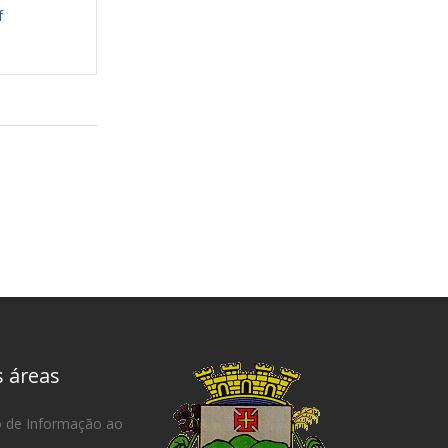
f
s áreas
o de Informação ao