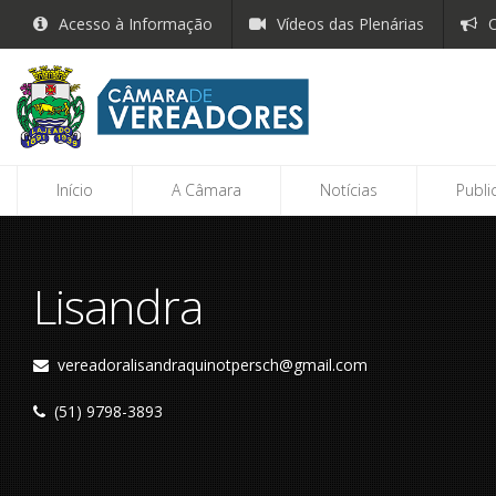
Acesso à Informação
Vídeos das Plenárias
O
Início
A Câmara
Notícias
Publi
Lisandra
vereadoralisandraquinotpersch@gmail.com
(51) 9798-3893