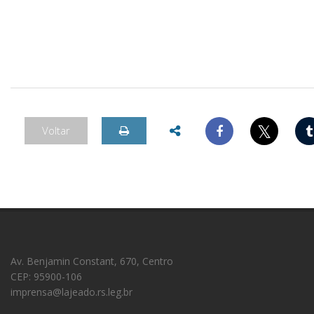
𝕏
Voltar
Av. Benjamin Constant, 670, Centro
CEP: 95900-106
imprensa@lajeado.rs.leg.br