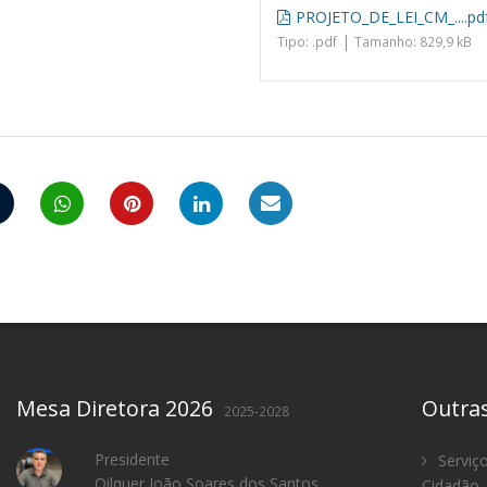
PROJETO_DE_LEI_CM_....pd
|
Tipo: .pdf
Tamanho: 829,9 kB
Mesa Diretora 2026
Outra
2025-2028
Presidente
Serviç
Oilquer João Soares dos Santos
Cidadão