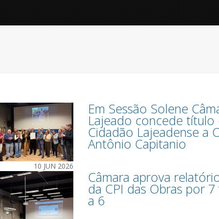
Em Sessão Solene Câm
Lajeado concede título
Cidadão Lajeadense a O
Antônio Capitanio
10 JUN 2026
Câmara aprova relatório 
da CPI das Obras por 7
a 6