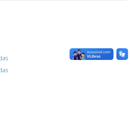
das
das