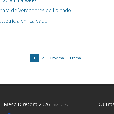
âmara de Vereadores de Lajeado
bstetrícia em Lajeado
1
2
Próxima
Última
Mesa Diretora 2026
Outra
2025-2028