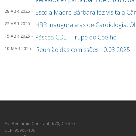
28 ABR 2025 -
Escola Madre Bárbara faz visita a C
22 ABR 2025 -
HBB inaugura alas de Cardiologia, O
15 ABR 2025 -
Páscoa CDL - Trupe do Coelho
10 MAR 2025 -
Reunião das comissões 10.03.2025
Av. Benjamin Constant, 670, Centro
CEP: 95900-106