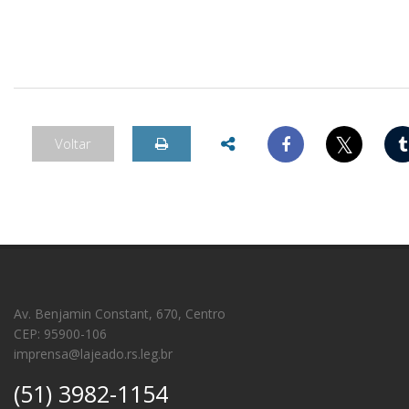
𝕏
Voltar
Av. Benjamin Constant, 670, Centro
CEP: 95900-106
imprensa@lajeado.rs.leg.br
(51) 3982-1154