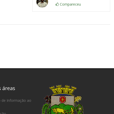
Compareceu
s áreas
o de Informação ao
ação