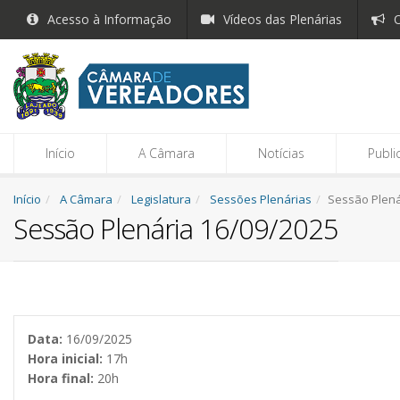
Acesso à Informação
Vídeos das Plenárias
O
Início
A Câmara
Notícias
Publi
Início
A Câmara
Legislatura
Sessões Plenárias
Sessão Plená
Sessão Plenária 16/09/2025
Data:
16/09/2025
Hora inicial:
17h
Hora final:
20h