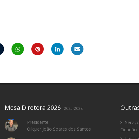
Mesa Diretora 2026
Outra
2025-2028
Presidente
Serviç
Oilquer João Soares dos Santos
Cidadão
Legisl