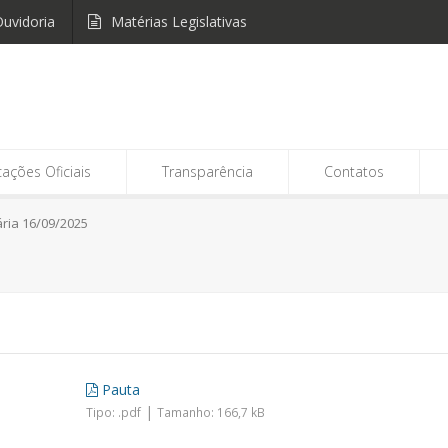
uvidoria
Matérias Legislativas
cações Oficiais
Transparência
Contatos
ria 16/09/2025
Pauta
|
Tipo: .pdf
Tamanho: 166,7 kB