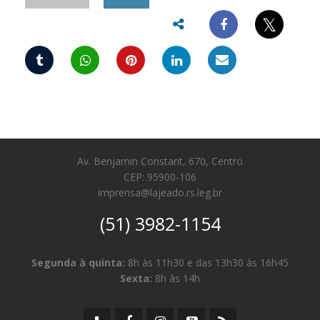
𝕏
Av. Benjamin Constant, 670, Centro
CEP: 95900-106
imprensa@lajeado.rs.leg.br
(51) 3982-1154
Segunda à quinta:
8h às 11h30 e das 13h30 às 16h45
Sexta:
8h às 14h