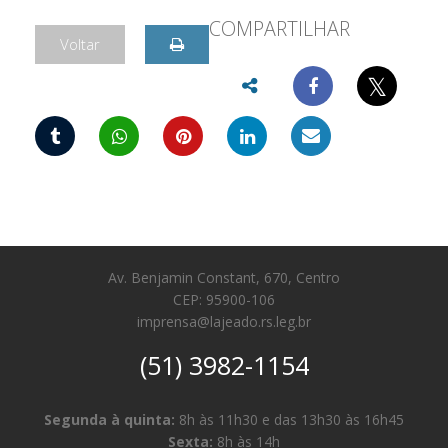
COMPARTILHAR
Voltar
𝕏
Av. Benjamin Constant, 670, Centro
CEP: 95900-106
imprensa@lajeado.rs.leg.br
(51) 3982-1154
Segunda à quinta:
8h às 11h30 e das 13h30 às 16h45
Sexta:
8h às 14h