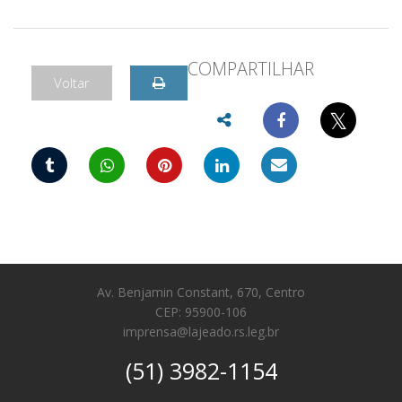
COMPARTILHAR
Voltar
𝕏
Av. Benjamin Constant, 670, Centro
CEP: 95900-106
imprensa@lajeado.rs.leg.br
(51) 3982-1154