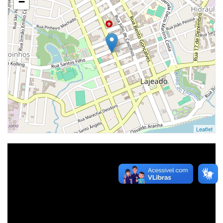
−
Leaflet